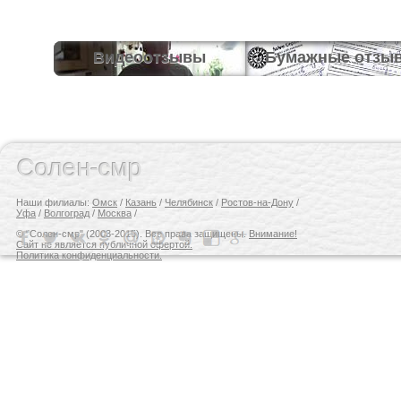
Видеоотзывы
Бумажные отзы
Солен-смр
Наши филиалы:
Омск
/
Казань
/
Челябинск
/
Ростов-на-Дону
/
Уфа
/
Волгоград
/
Москва
/
© "Солен-смр" (2003-2015). Все права защищены.
Внимание!
Сайт не является публичной офертой.
Политика конфиденциальности.