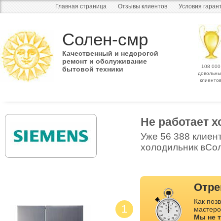
Главная страница
Отзывы клиентов
Условия гаран
Солен-смр
Качественный и недорогой
ремонт и обслуживание
108 000
бытовой техники
довольны
клиенто
Не работает 
Уже 56 388 клиен
холодильник вСол
Отре
Как позв
1
мастеро
Мы не 