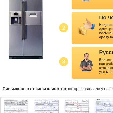
По ч
Надоело
2
одну це
больше?
сразу 
Русс
Боитесь
3
нас раб
стажир
уже мно
Письменные отзывы клиентов
, которые сделали у нас 