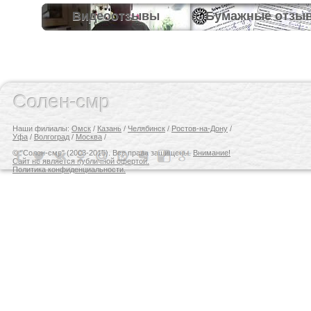
Видеоотзывы
Бумажные отзы
Солен-смр
Наши филиалы:
Омск
/
Казань
/
Челябинск
/
Ростов-на-Дону
/
Уфа
/
Волгоград
/
Москва
/
© "Солен-смр" (2003-2015). Все права защищены.
Внимание!
Сайт не является публичной офертой.
Политика конфиденциальности.