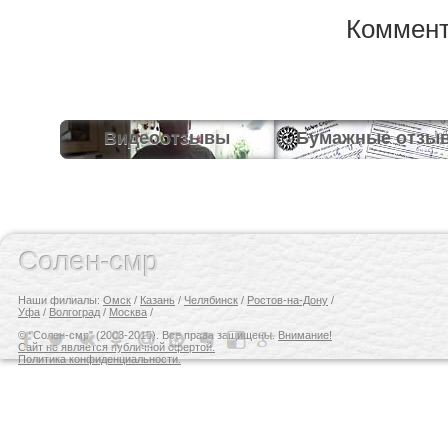
Коммент
Видеоотзывы
Бумажные отзы
Солен-смр
Наши филиалы:
Омск
/
Казань
/
Челябинск
/
Ростов-на-Дону
/
Уфа
/
Волгоград
/
Москва
/
© "Солен-смр" (2003-2015). Все права защищены.
Внимание!
Сайт не является публичной офертой.
Политика конфиденциальности.