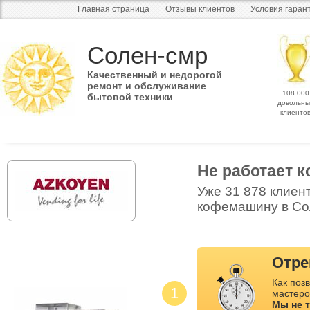
Главная страница
Отзывы клиентов
Условия гаран
Солен-смр
Качественный и недорогой
ремонт и обслуживание
108 000
бытовой техники
довольны
клиенто
Не работает
Уже 31 878 клиен
кофемашину в Сол
Отре
Как позв
1
мастеро
Мы не 