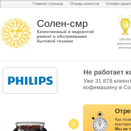
Главная страница
Отзывы клиентов
Условия гаран
Солен-смр
Качественный и недорогой
ремонт и обслуживание
108 000
бытовой техники
довольны
клиенто
Не работает 
Уже 31 878 клиен
кофемашину в Сол
Отре
Как позв
1
мастеро
Мы не 