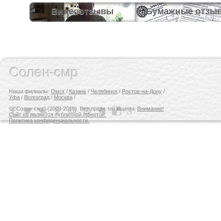
Видеоотзывы
Бумажные отзы
Солен-смр
Наши филиалы:
Омск
/
Казань
/
Челябинск
/
Ростов-на-Дону
/
Уфа
/
Волгоград
/
Москва
/
© "Солен-смр" (2003-2015). Все права защищены.
Внимание!
Сайт не является публичной офертой.
Политика конфиденциальности.