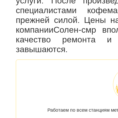
услуги. После произве
специалистами кофем
прежней силой. Цены 
компанииСолен-смр впо
качество ремонта и
завышаются.
Работаем по всем станциям ме