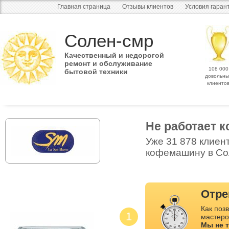
Главная страница
Отзывы клиентов
Условия гаран
Солен-смр
Качественный и недорогой
ремонт и обслуживание
108 000
бытовой техники
довольны
клиенто
Не работает
Уже 31 878 клиен
кофемашину в Сол
Отре
Как позв
1
мастеро
Мы не 