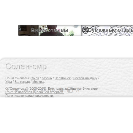
Видеоотзывы
Бумажные отзы
Солен-смр
Наши филиалы:
Омск
/
Казань
/
Челябинск
/
Ростов-на-Дону
/
Уфа
/
Волгоград
/
Москва
/
© "Солен-смр" (2003-2015). Все права защищены.
Внимание!
Сайт не является публичной офертой.
Политика конфиденциальности.