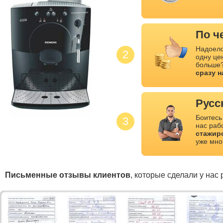
По ч
Надоело
2
одну це
больше?
сразу 
Русс
Боитесь
3
нас раб
стажир
уже мно
Письменные отзывы клиентов
, которые сделали у нас 