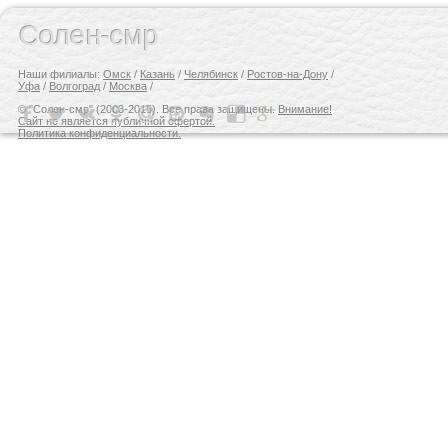
Солен-смр
Наши филиалы:
Омск
/
Казань
/
Челябинск
/
Ростов-на-Дону
/
Уфа
/
Волгоград
/
Москва
/
© "Солен-смр" (2003-2015). Все права защищены.
Внимание!
Сайт не является публичной офертой.
Политика конфиденциальности.