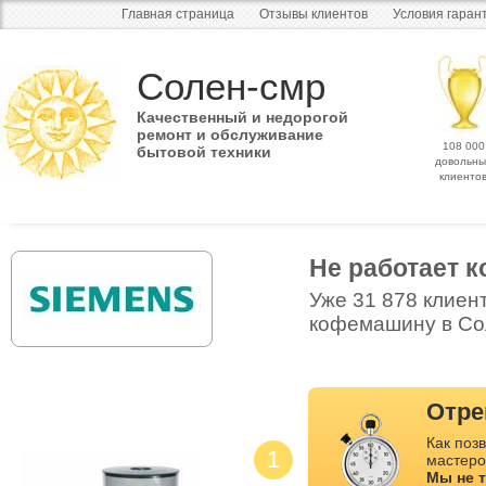
Главная страница
Отзывы клиентов
Условия гаран
Солен-смр
Качественный и недорогой
ремонт и обслуживание
108 000
бытовой техники
довольны
клиенто
Не работает 
Уже 31 878 клиен
кофемашину в Сол
Отре
Как позв
1
мастеро
Мы не 