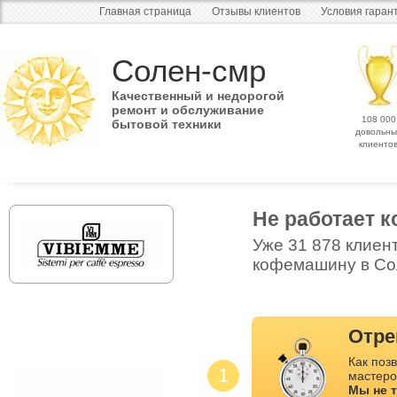
Главная страница
Отзывы клиентов
Условия гаран
Солен-смр
Качественный и недорогой
ремонт и обслуживание
108 000
бытовой техники
довольны
клиенто
Не работает 
Уже 31 878 клиен
кофемашину в Сол
Отре
Как позв
1
мастеро
Мы не 