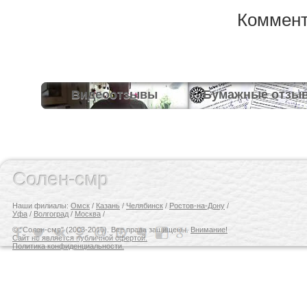
Коммент
Видеоотзывы
Бумажные отзы
Солен-смр
Наши филиалы:
Омск
/
Казань
/
Челябинск
/
Ростов-на-Дону
/
Уфа
/
Волгоград
/
Москва
/
© "Солен-смр" (2003-2015). Все права защищены.
Внимание!
Сайт не является публичной офертой.
Политика конфиденциальности.