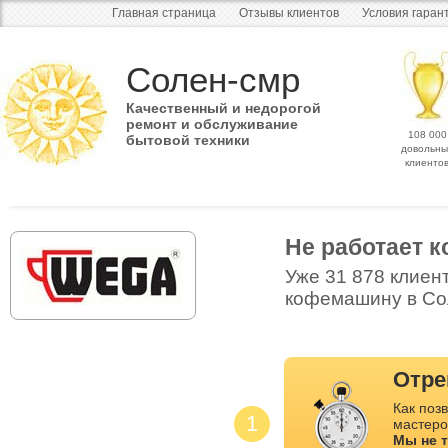
Главная страница
Отзывы клиентов
Условия гаран
Солен-смр
Качественный и недорогой
ремонт и обслуживание
108 000
бытовой техники
довольны
клиенто
Не работает
Уже 31 878 клиен
кофемашину в Сол
Отре
Как позв
1
мастеро
Мы не 