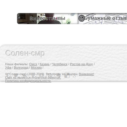
Видеоотзывы
Бумажные отзы
Солен-смр
Наши филиалы:
Омск
/
Казань
/
Челябинск
/
Ростов-на-Дону
/
Уфа
/
Волгоград
/
Москва
/
© "Солен-смр" (2003-2015). Все права защищены.
Внимание!
Сайт не является публичной офертой.
Политика конфиденциальности.