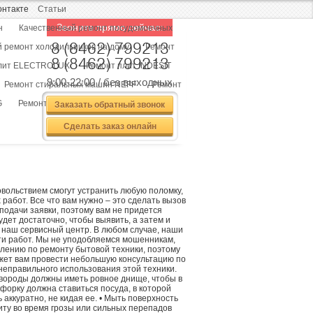
онтакте
Статьи
Звоните прямо сейчас:
н
Качественный ремонт посудомоечных
8 (8462) 799213
 ремонт холодильников на дому
Ремонт
8 (8462) 799213
плит ELECTROLUX
Ремонт плит INDESIT
9:00-22:00 / без выходных
Ремонт стиральных машин NEFF
Ремонт
Заказать обратный звонок
G
Ремонт холодильников MIELE
Сделать заказ онлайн
вольствием смогут устранить любую поломку,
работ. Все что вам нужно – это сделать вызов
подачи заявки, поэтому вам не придется
дет достаточно, чтобы выявить, а затем и
в наш сервисный центр. В любом случае, наши
сти работ. Мы не уподобляемся мошенникам,
елению по ремонту бытовой техники, поэтому
ожет вам провести небольшую консультацию по
неправильного использования этой техники.
овороды должны иметь ровное днище, чтобы в
форку должна ставиться посуда, в которой
аккуратно, не кидая ее. • Мыть поверхность
ту во время грозы или сильных перепадов