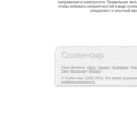
напряжения в электросети. Правильная экс
чтобы избежать неприятностей в виде полом
специалист и опытный мас
Солен-смр
Наши филиалы:
Омск
/
Казань
/
Челябинск
/
Рос
Уфа
/
Волгоград
/
Москва
/
© "Солен-смр" (2003-2013). Все права защище
конфиденциальности.