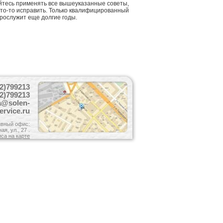
йтесь применять все вышеуказанные советы,
что-то исправить. Только квалифицированный
рослужит еще долгие годы.
2)799213
2)799213
a@solen-
ervice.ru
вный офис:
я, ул., 27 .
са на карте