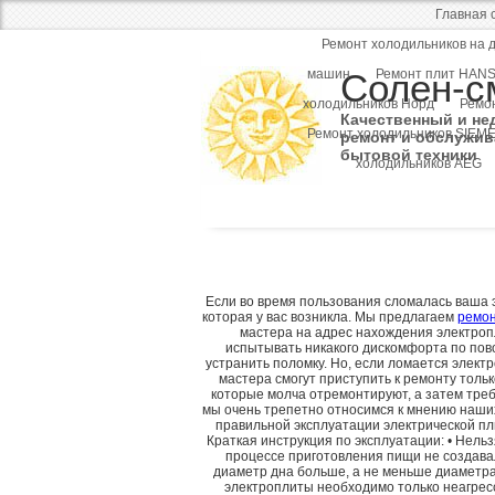
Главная 
Ремонт холодильников на 
машин
Солен-с
Ремонт плит HAN
холодильников Норд
Ремо
Качественный и не
Ремонт холодильников SIEM
ремонт и обслужив
бытовой техники
холодильников AEG
Если во время пользования сломалась ваша 
которая у вас возникла. Мы предлагаем
ремо
мастера на адрес нахождения электропл
испытывать никакого дискомфорта по пово
устранить поломку. Но, если ломается элект
мастера смогут приступить к ремонту толь
которые молча отремонтируют, а затем треб
мы очень трепетно относимся к мнению наших
правильной эксплуатации электрической пл
Краткая инструкция по эксплуатации: • Нел
процессе приготовления пищи не создавал
диаметр дна больше, а не меньше диаметра 
электроплиты необходимо только неагрес