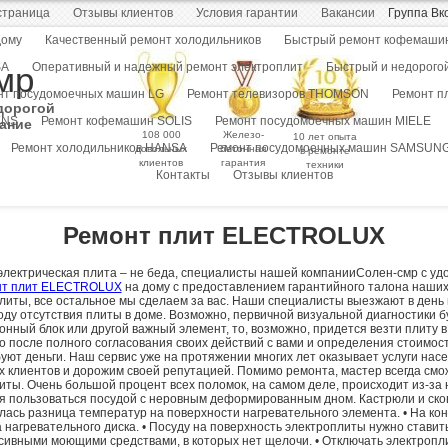
страница
Отзывы клиентов
Условия гарантии
Вакансии
Группа Вк
дому
Качественный ремонт холодильников
Быстрый ремонт кофемаши
мр
SA
Оперативный и надежный ремонт электроплит
Быстрый и недорогой
нт посудомоечных машин LG
Ремонт телевизоров THOMSON
Ремонт 
дорогой
ENS
Ремонт кофемашин SOLIS
Ремонт посудомоечных машин MIELE
ание
108 000
Железо-
10 лет опыта
Ремонт холодильников HANSA
Ремонт посудомоечных машин SAMSUN
довольных
бетонная
в ремонте
клиентов
гарантия
техники
Контакты
Отзывы клиентов
Ремонт плит ELECTROLUX
электрическая плита – не беда, специалисты нашей компанииСолен-смр с удо
нт плит ELECTROLUX
на дому с предоставлением гарантийного талона наших 
иты, все остальное мы сделаем за вас. Наши специалисты выезжают в день 
ду отсутствия плиты в доме. Возможно, первичной визуальной диагностики бу
ронный блок или другой важный элемент, то, возможно, придется везти плиту 
ко после полного согласования своих действий с вами и определения стоимо
уют деньги. Наш сервис уже на протяжении многих лет оказывает услуги нас
 клиентов и дорожим своей репутацией. Помимо ремонта, мастер всегда см
иты. Очень большой процент всех поломок, на самом деле, происходит из-за 
ьзя пользоваться посудой с неровным деформированным дном. Кастрюли и ск
ась разница температур на поверхности нагревательного элемента. • На кон
нагревательного диска. • Посуду на поверхность электроплиты нужно ставить 
сивными моющими средствами, в которых нет щелочи. • Отключать электропли